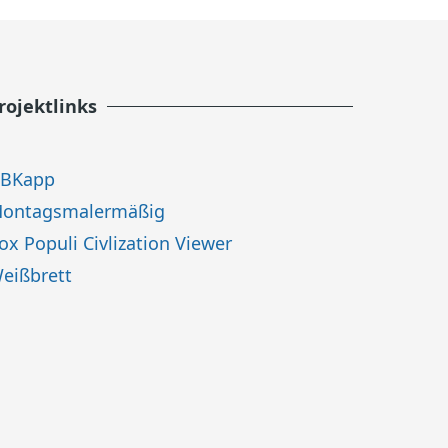
rojektlinks
BKapp
ontagsmalermäßig
ox Populi Civlization Viewer
eißbrett