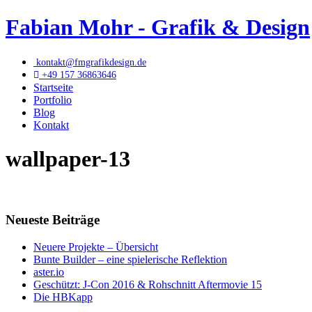
Fabian Mohr - Grafik & Design
kontakt@fmgrafikdesign.de
+49 157 36863646
Startseite
Portfolio
Blog
Kontakt
wallpaper-13
Neueste Beiträge
Neuere Projekte – Übersicht
Bunte Builder – eine spielerische Reflektion
aster.io
Geschützt: J-Con 2016 & Rohschnitt Aftermovie 15
Die HBKapp