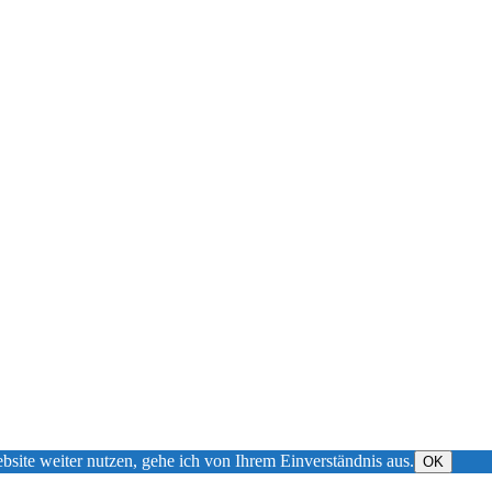
bsite weiter nutzen, gehe ich von Ihrem Einverständnis aus.
OK