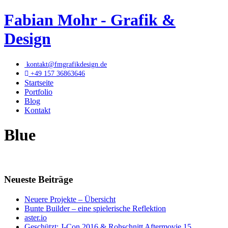
Fabian Mohr - Grafik &
Design
kontakt@fmgrafikdesign.de
+49 157 36863646
Startseite
Portfolio
Blog
Kontakt
Blue
Neueste Beiträge
Neuere Projekte – Übersicht
Bunte Builder – eine spielerische Reflektion
aster.io
Geschützt: J-Con 2016 & Rohschnitt Aftermovie 15